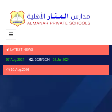
LATEST NEWS
r -
07.Aug.2024
02.
2025/2024 -
26.Jul.2024
10.Aug.2026