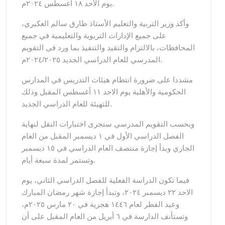
يوم الأحد ١٨ أغسطس ٢٠٢٤م.
وأكد وزير التربية والتعليم الأستاذ طارق سالم العكبري،
على جميع الإدارات التربوية والتعليمية في جميع
المحافظات، بالالتزام والتقيد والتنفيذ بما ورد في التقويم
المدرسي للعام الدراسي الجديد ٢٠٢٤/٢٠٢٥م.
مشددا على ضرورة انتظام هيئات التدريس في المدارس
الحكومية والأهلية يوم الاحد ١١ أغسطس المقبل وذلك
للتهيئة للعام الدراسي الجديد.
وبحسب التقويم المدرسي ستجرى اختبارات النقل لنهاية
الفصل الدراسي الأول في ١ ديسمبر المقبل من العام
الجاري وبدأ إجازة منتصف العام الدراسي في ١٥ ديسمبر
وتستمر لمدة سبعة أيام.
فيما تكون الدراسة الفعلية للفصل الدراسي الثاني، يوم
الاحد ٢٢ ديسمبر ٢٠٢٤، وتبدأ إجازة شهر رمضان المبارك
وعيد الفطر لعام ١٤٤٦ هجرية في ٢٠ مارس ٢٠٢٥م،
وتستأنف الدارسة في ٦ أبريل من العام المقبل على أن